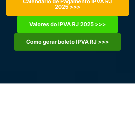
Calendário de Pagamento IPVA RJ
2025 >>>
Valores do IPVA RJ 2025 >>>
Como gerar boleto IPVA RJ >>>
O
IPVA 2025
é um imposto estadual
obrigatório para todos os proprietários de
veículos
registrados no Rio de Janeiro.
Responsabilidade anual fundamental para
garantir a regularização do licenciamento.